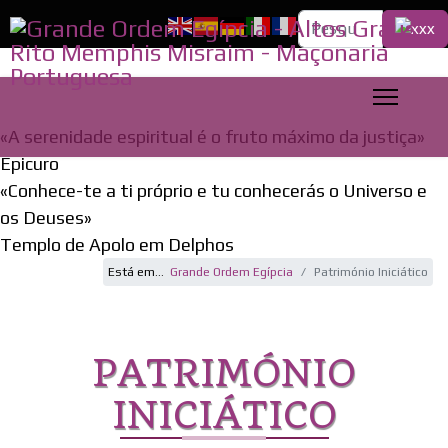
Pesquisa...
«A serenidade espiritual é o fruto máximo da justiça»
Epicuro
«Conhece-te a ti próprio e tu conhecerás o Universo e
os Deuses»
Templo de Apolo em Delphos
Está em...
Grande Ordem Egípcia
Património Iniciático
PATRIMÓNIO
INICIÁTICO