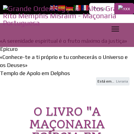
Pesquisa...
«A serenidade espiritual é o fruto máximo da justiça»
Epicuro
«Conhece-te a ti próprio e tu conhecerás o Universo e
os Deuses»
Templo de Apolo em Delphos
Está em...
Livraria
O LIVRO "A
MAÇONARIA