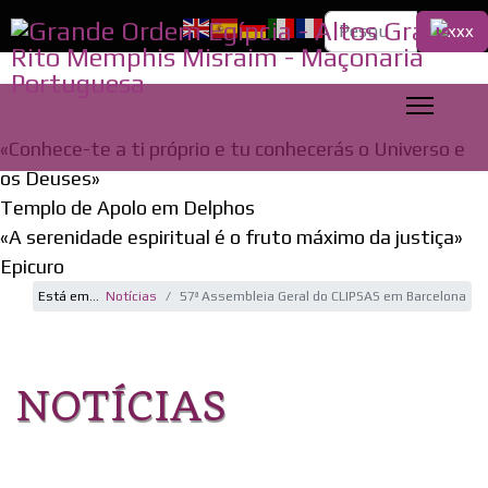
Pesquisa...
«Conhece-te a ti próprio e tu conhecerás o Universo e
os Deuses»
Templo de Apolo em Delphos
«A serenidade espiritual é o fruto máximo da justiça»
Epicuro
Está em...
Notícias
57ª Assembleia Geral do CLIPSAS em Barcelona
NOTÍCIAS