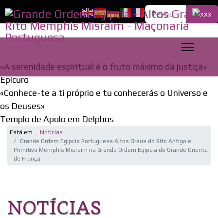
Pesquisa...
«A serenidade espiritual é o fruto máximo da justiça»
Epicuro
«Conhece-te a ti próprio e tu conhecerás o Universo e
os Deuses»
Templo de Apolo em Delphos
Está em...
Notícias
Grande Ordem Egípcia Portuguesa Altos Graus do Rito Antigo e
Primitivo Memphis Misraim na Grande Ordem Egipcia do Grande Oriente
de França
NOTÍCIAS