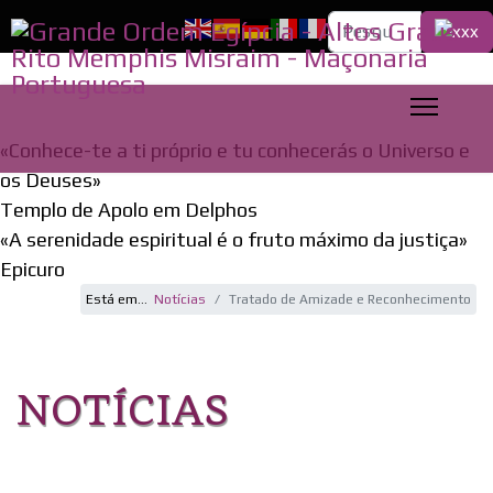
Pesquisa...
«Conhece-te a ti próprio e tu conhecerás o Universo e
os Deuses»
Templo de Apolo em Delphos
«A serenidade espiritual é o fruto máximo da justiça»
Epicuro
Está em...
Notícias
Tratado de Amizade e Reconhecimento
NOTÍCIAS