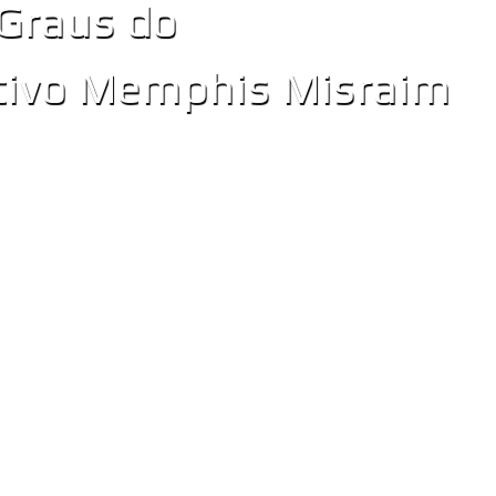
 Graus do
itivo Memphis Misraim