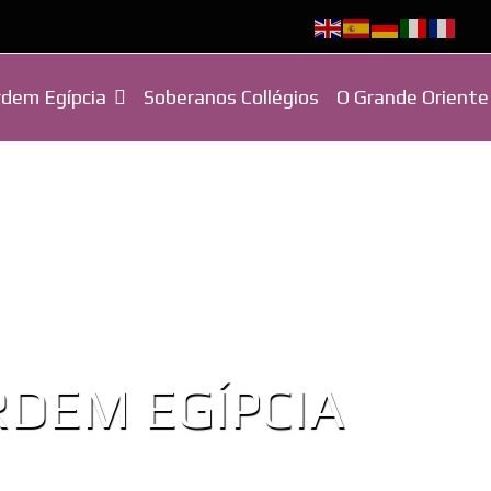
dem Egípcia
Soberanos Collégios
O Grande Oriente
DEM EGÍPCIA